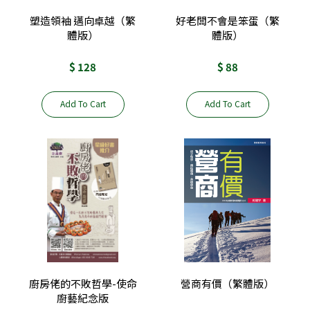
塑造領袖 邁向卓越（繁
好老闆不會是笨蛋（繁
體版）
體版）
$ 128
$ 88
Add To Cart
Add To Cart
廚房佬的不敗哲學-使命
營商有價（繁體版）
廚藝紀念版