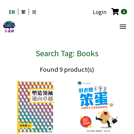
Login
EN
繁
简
0
Togg
navig
Search Tag: Books
Found 9 product(s)